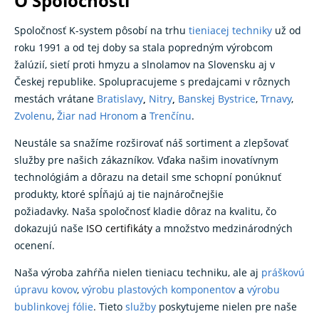
O Spoločnosti
Spoločnosť K-system pôsobí na trhu
tieniacej techniky
už od
roku 1991 a od tej doby sa stala popredným výrobcom
žalúzií, sietí proti hmyzu a slnolamov na Slovensku aj v
Českej republike. Spolupracujeme s predajcami v rôznych
mestách vrátane
Bratislavy
,
Nitry
,
Banskej Bystrice
,
Trnavy
,
Zvolenu
,
Žiar nad Hronom
a
Trenčínu
.
Neustále sa snažíme rozširovať náš sortiment a zlepšovať
služby pre našich zákazníkov. Vďaka našim inovatívnym
technológiám a dôrazu na detail sme schopní ponúknuť
produkty, ktoré spĺňajú aj tie najnáročnejšie
požiadavky. Naša spoločnosť kladie dôraz na kvalitu, čo
dokazujú naše
ISO certifikáty
a množstvo medzinárodných
ocenení.
Naša výroba zahŕňa nielen tieniacu techniku, ale aj
práškovú
úpravu kovov
,
výrobu plastových komponentov
a
výrobu
bublinkovej fólie
. Tieto
služby
poskytujeme nielen pre naše