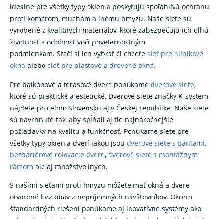
ideálne pre všetky typy okien a poskytujú spoľahlivú ochranu
proti komárom, muchám a inému hmyzu. Naše siete sú
vyrobené z kvalitných materiálov, ktoré zabezpečujú ich dlhú
životnosť a odolnosť voči poveternostným
podmienkam. Stačí si len vybrať či chcete
sieť pre hliníkové
okná
alebo
sieť pre plastové a drevené okná
.
Pre balkónové a terasové dvere ponúkame
dverové siete
,
ktoré sú praktické a estetické. Dverové siete značky K-system
nájdete po celom Slovensku aj v Českej republike. Naše siete
sú navrhnuté tak, aby spĺňali aj tie najnáročnejšie
požiadavky na kvalitu a funkčnosť. Ponúkame siete pre
všetky typy okien a dverí jakou jsou
dverové siete s pántami
,
bezbariérové rolovacie dvere
,
dverové siete s montážnym
rámom
ale aj množstvo iných.
S našimi sieťami proti hmyzu môžete mať okná a dvere
otvorené bez obáv z nepríjemných návštevníkov. Okrem
štandardných riešení ponúkame aj inovatívne systémy ako