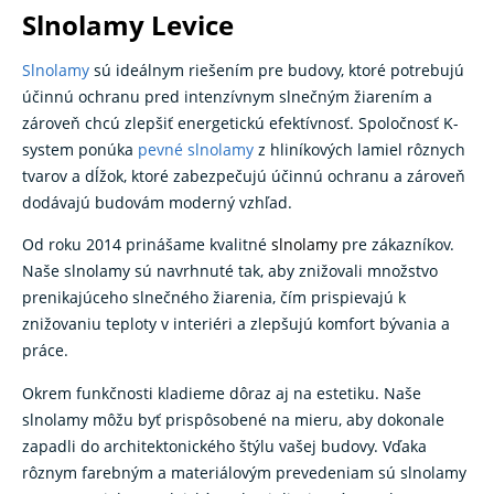
Slnolamy Levice
Slnolamy
sú ideálnym riešením pre budovy, ktoré potrebujú
účinnú ochranu pred intenzívnym slnečným žiarením a
zároveň chcú zlepšiť energetickú efektívnosť. Spoločnosť K-
system ponúka
pevné slnolamy
z hliníkových lamiel rôznych
tvarov a dĺžok, ktoré zabezpečujú účinnú ochranu a zároveň
dodávajú budovám moderný vzhľad.
Od roku 2014 prinášame kvalitné
slnolamy
pre zákazníkov.
Naše slnolamy sú navrhnuté tak, aby znižovali množstvo
prenikajúceho slnečného žiarenia, čím prispievajú k
znižovaniu teploty v interiéri a zlepšujú komfort bývania a
práce.
Okrem funkčnosti kladieme dôraz aj na estetiku. Naše
slnolamy môžu byť prispôsobené na mieru, aby dokonale
zapadli do architektonického štýlu vašej budovy. Vďaka
rôznym farebným a materiálovým prevedeniam sú slnolamy