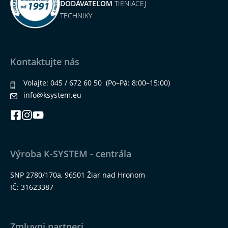
DODÁVATEĽOM
TIENIACEJ
TECHNIKY
Kontaktujte nás
Volajte:
045 / 672 60 50
(Po–Pá: 8:00–15:00)
info@ksystem.eu
Výroba K-SYSTEM - centrála
SNP 2780/170a, 96501 Žiar nad Hronom
IČ: 31623387
Zmluvni partneri