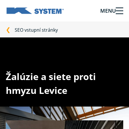
MENU
Tieniaca
technika
pre
SEO vstupní stránky
vašu
domácnosť
od
Ksystem
Žalúzie a siete proti
hmyzu Levice