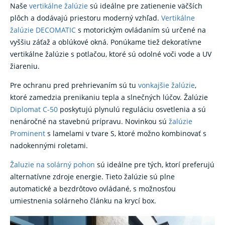
Naše
vertikálne žalúzie
sú ideálne pre zatienenie väčších
plôch a dodávajú priestoru moderný vzhľad.
Vertikálne
žalúzie DECOMATIC
s motorickým ovládaním sú určené na
vyššiu záťaž a oblúkové okná. Ponúkame tiež dekoratívne
vertikálne žalúzie s potlačou, ktoré sú odolné voči vode a UV
žiareniu.
Pre ochranu pred prehrievaním sú tu
vonkajšie žalúzie
,
ktoré zamedzia prenikaniu tepla a slnečných lúčov. Žalúzie
Diplomat C-50
poskytujú plynulú reguláciu osvetlenia a sú
nenáročné na stavebnú prípravu. Novinkou sú
žalúzie
Prominent
s lamelami v tvare S, ktoré možno kombinovať s
nadokennými roletami.
Žaluzie na solárný pohon
sú ideálne pre tých, ktorí preferujú
alternatívne zdroje energie. Tieto žalúzie sú plne
automatické a bezdrôtovo ovládané, s možnosťou
umiestnenia solárneho článku na krycí box.